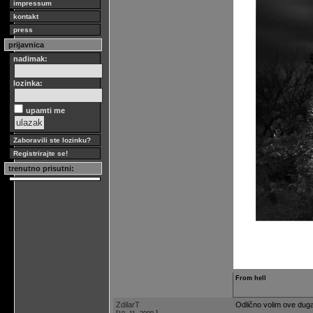
impressum
kontakt
press
prijavnica
nadimak:
lozinka:
upamti me
Zaboravili ste lozinku?
Registrirajte se!
trenutno prisutni:
From hell
ZdilarT
Odlično volim ove duga
[
]