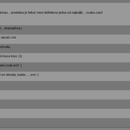
vao... predobra je fotka! meni definitivno jedna od najboljih... svaka cast!
ti... dramatična:)
 slicnih
Link
ohvala..
 ni kuca losa :)))
ki znali reći! :)
 se obrada, kadar......sve :)