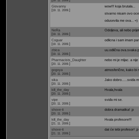
19. 11. 2009.
Giovanny
wow!!! koja brutala...
[
]
19. 11. 2009.
stvarno nisam ovo oceki
odusevila me ova... =)
NeRa
Odoljeva, ali nebo prije
[
]
19. 11. 2009.
Coguar
odlicna i sam imam par
[
]
19. 11. 2009.
zbica
uu.odlična ova.svaka p
[
]
19. 11. 2009.
Pharmacists_Daughter
nebo mi je mljac. a nije
[
]
20. 11. 2009.
gogoya
atmosferično, kako bi ne
[
]
20. 11. 2009.
sika
Jako dobro......sviđa mi
[
]
20. 11. 2009.
kill_the_day
Hvala,hvala
[
]
20. 11. 2009.
vipe
sviđa mi se.
[
]
20. 11. 2009.
shove-it
dobra dramatika! ;p
[
]
20. 11. 2009.
kill_the_day
Hvala profesore!!!
[
]
21. 11. 2009.
shove-it
dat će tebi profesor! ;p
[
]
21. 11. 2009.