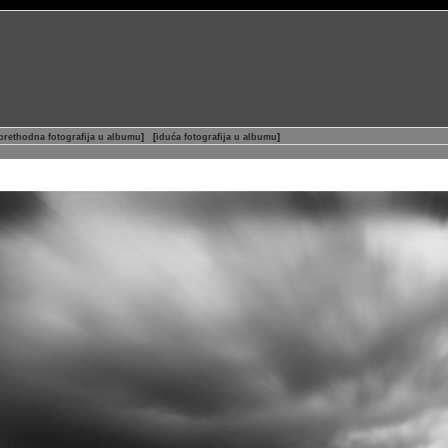
prethodna fotografija u albumu
]
[
iduća fotografija u albumu
]