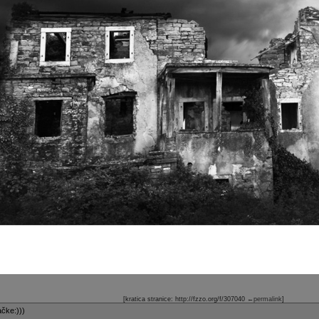
[kratica stranice: http://fzzo.org/f/307040
←permalink
]
čke:)))