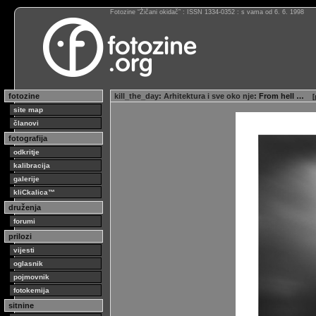
Fotozine “Žičani okidač” : ISSN 1334-0352 : s vama od 6. 6. 1998
fotozine
kill_the_day
:
Arhitektura i sve oko nje
: From hell …
[
site map
članovi
fotografija
odkritje
kalibracija
galerije
kliCkalica™
druženja
forumi
prilozi
vijesti
oglasnik
pojmovnik
fotokemija
sitnine