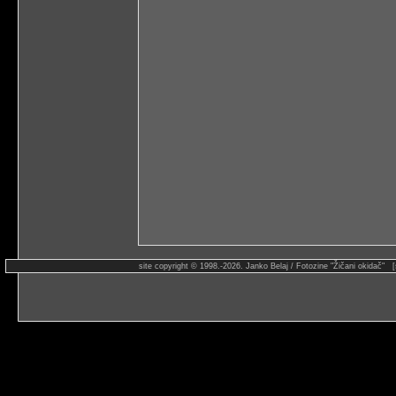
site copyright © 1998.-2026. Janko Belaj / Fotozine "Žičani okidač" 