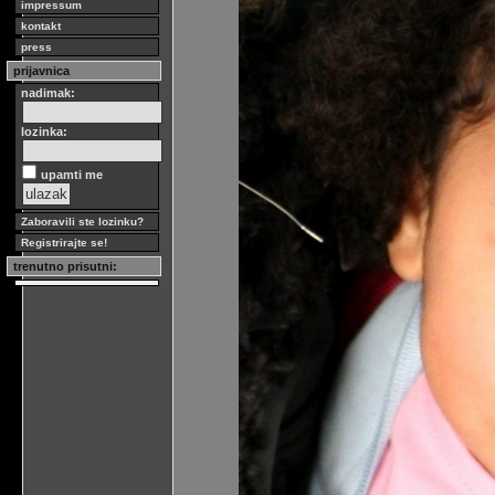
impressum
kontakt
press
prijavnica
nadimak:
lozinka:
upamti me
Zaboravili ste lozinku?
Registrirajte se!
trenutno prisutni: