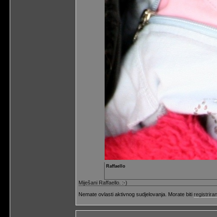
Raffaello
Miješani Raffaello. :-)
Nemate ovlasti aktivnog sudjelovanja. Morate biti
registriran