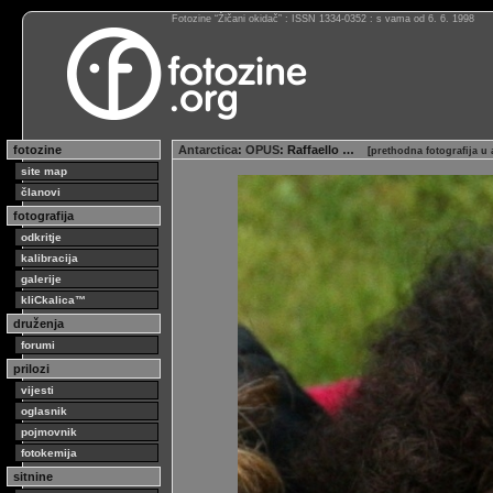
Fotozine “Žičani okidač” : ISSN 1334-0352 : s vama od 6. 6. 1998
fotozine
Antarctica
:
OPUS
: Raffaello …
[
prethodna fotografija u
site map
članovi
fotografija
odkritje
kalibracija
galerije
kliCkalica™
druženja
forumi
prilozi
vijesti
oglasnik
pojmovnik
fotokemija
sitnine