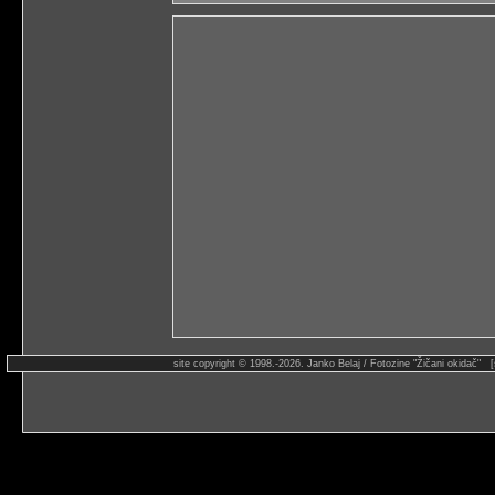
site copyright © 1998.-2026. Janko Belaj / Fotozine "Žičani okidač" 