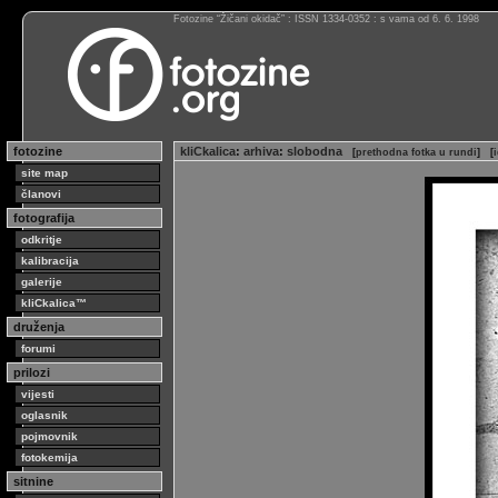
Fotozine “Žičani okidač” : ISSN 1334-0352 : s vama od 6. 6. 1998
fotozine
kliCkalica
:
arhiva
:
slobodna
[
prethodna fotka u rundi
]
[
site map
članovi
fotografija
odkritje
kalibracija
galerije
kliCkalica™
druženja
forumi
prilozi
vijesti
oglasnik
pojmovnik
fotokemija
sitnine