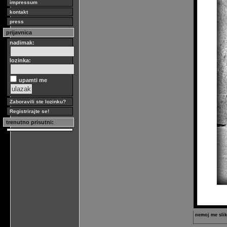
impressum
kontakt
press
prijavnica
nadimak:
lozinka:
upamti me
Zaboravili ste lozinku?
Registrirajte se!
trenutno prisutni:
nemoj me slik