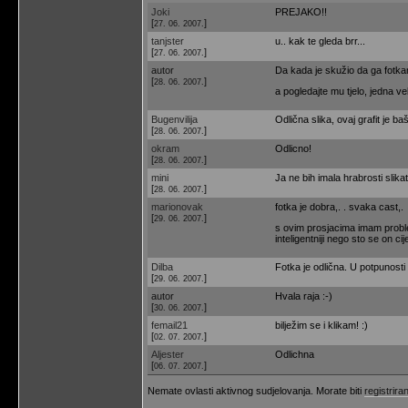
Joki
PREJAKO!!
[
]
27. 06. 2007.
tanjster
u.. kak te gleda brr...
[
]
27. 06. 2007.
autor
Da kada je skužio da ga fotkam
[
]
28. 06. 2007.
a pogledajte mu tjelo, jedna v
Bugenvilija
Odlična slika, ovaj grafit je baš
[
]
28. 06. 2007.
okram
Odlicno!
[
]
28. 06. 2007.
mini
Ja ne bih imala hrabrosti slikat
[
]
28. 06. 2007.
marionovak
fotka je dobra,. . svaka cast,.
[
]
29. 06. 2007.
s ovim prosjacima imam problem j
inteligentniji nego sto se on cij
Dilba
Fotka je odlična. U potpunost
[
]
29. 06. 2007.
autor
Hvala raja :-)
[
]
30. 06. 2007.
femail21
bilježim se i klikam! :)
[
]
02. 07. 2007.
Aljester
Odlichna
[
]
06. 07. 2007.
Nemate ovlasti aktivnog sudjelovanja. Morate biti
registriran