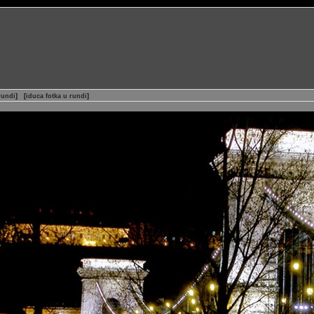
rundi
]
[
iduca fotka u rundi
]