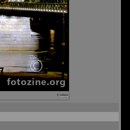
©
salique