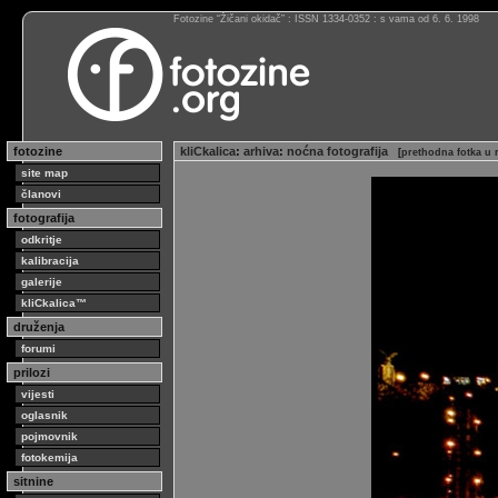
Fotozine “Žičani okidač” : ISSN 1334-0352 : s vama od 6. 6. 1998
fotozine
kliCkalica
:
arhiva
:
noćna fotografija
[
prethodna fotka u 
site map
članovi
fotografija
odkritje
kalibracija
galerije
kliCkalica™
druženja
forumi
prilozi
vijesti
oglasnik
pojmovnik
fotokemija
sitnine