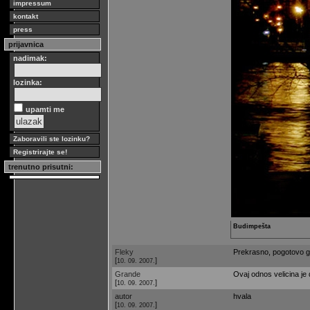
impressum
kontakt
press
prijavnica
nadimak:
lozinka:
upamti me
Zaboravili ste lozinku?
Registrirajte se!
trenutno prisutni:
Budimpešta
Fleky
Prekrasno, pogotovo go
[
]
10. 09. 2007.
Grande
Ovaj odnos velicina je 
[
]
10. 09. 2007.
autor
hvala
[
]
10. 09. 2007.