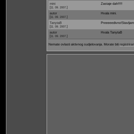
mini
Zastaje dah!!!!!
[
]
11. 09. 2007.
autor
Hvala mini.
[
]
11. 09. 2007.
TanytaB
Preeeeedivno!Stavljam 
[
]
11. 09. 2007.
autor
Hvala TanytaB
[
]
11. 09. 2007.
Nemate ovlasti aktivnog sudjelovanja. Morate biti
registriran