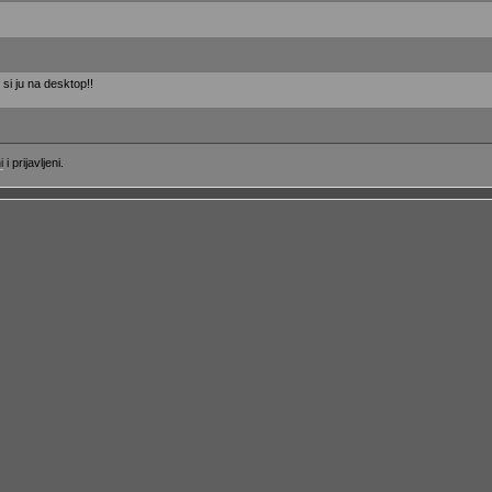
si ju na desktop!!
i
i prijavljeni.