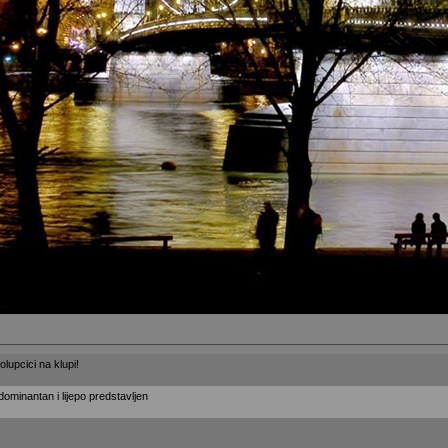
lupcici na klupi!
dominantan i lijepo predstavljen