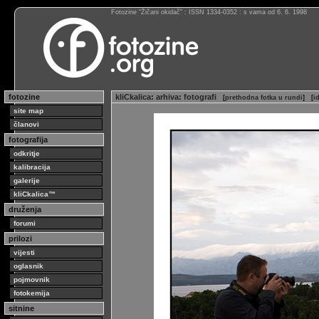
Fotozine “Žičani okidač” : ISSN 1334-0352 : s vama od 6. 6. 1998
fotozine
kliCkalica
:
arhiva
:
fotografi
[
prethodna fotka u rundi
]
[
i
site map
članovi
fotografija
odkritje
kalibracija
galerije
kliCkalica™
druženja
forumi
prilozi
vijesti
oglasnik
pojmovnik
fotokemija
sitnine