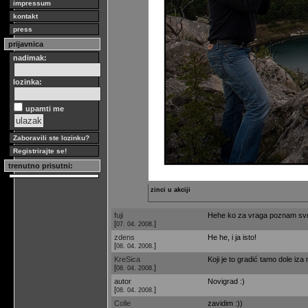
impressum
kontakt
press
prijavnica
nadimak:
lozinka:
upamti me
Zaboravili ste lozinku?
Registrirajte se!
trenutno prisutni:
zinci u akciji
fuji
Hehe ko za vraga poznam svu tr
[
]
07. 04. 2008.
zdens
He he, i ja isto!
[
]
08. 04. 2008.
KreSica
Koji je to gradić tamo dole iza 
[
]
08. 04. 2008.
autor
Novigrad :)
[
]
08. 04. 2008.
Colle
zavidim :))