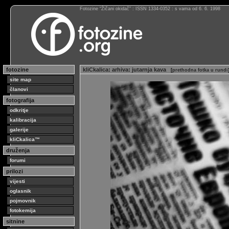
Fotozine “Žičani okidač” : ISSN 1334-0352 : s vama od 6. 6. 1998
fotozine
kliCkalica
:
arhiva
:
jutarnja kava
[
prethodna fotka u rundi
site map
članovi
fotografija
odkritje
kalibracija
galerije
kliCkalica™
druženja
forumi
prilozi
vijesti
oglasnik
pojmovnik
fotokemija
sitnine