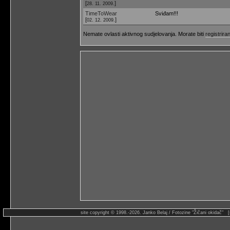
[
]
28. 11. 2009.
TimeToWear
Sviđam!!!
[
]
02. 12. 2009.
Nemate ovlasti aktivnog sudjelovanja. Morate biti
registriran
site copyright © 1998.-2026. Janko Belaj / Fotozine "Žičani okidač" 