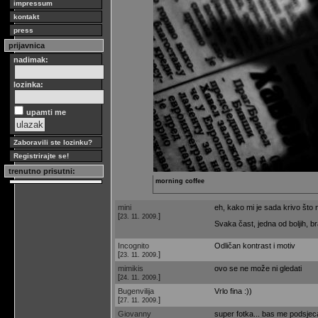
impressum
kontakt
press
prijavnica
nadimak:
lozinka:
upamti me
Zaboravili ste lozinku?
Registrirajte se!
trenutno prisutni:
morning coffee
mini
eh, kako mi je sada krivo što 
[
]
23. 11. 2009.
Svaka čast, jedna od boljih, b
Incognito
Odličan kontrast i motiv
[
]
23. 11. 2009.
mimikis
ovo se ne može ni gledati
[
]
24. 11. 2009.
Bugenvilija
Vrlo fina :))
[
]
27. 11. 2009.
Giovanny
super fotka... bas me podsjeca