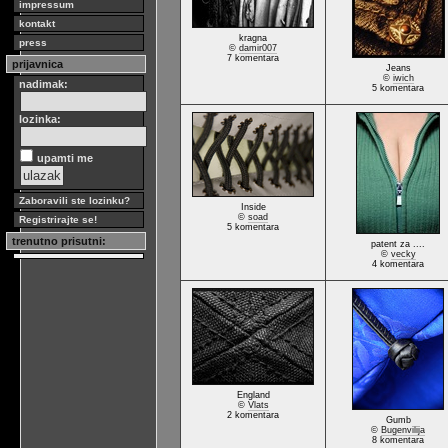
impressum
kontakt
kragna
press
©
damir007
7 komentara
prijavnica
Jeans
©
iwich
nadimak:
5 komentara
lozinka:
upamti me
Zaboravili ste lozinku?
Inside
©
soad
Registrirajte se!
5 komentara
trenutno prisutni:
patent za ....
©
vecky
4 komentara
England
©
Vlats
2 komentara
Gumb
©
Bugenvilija
8 komentara