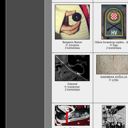
Benjamin Button
Odora hrvatskog vojnika - de
©
Jovianne
©
baja
3 komentara
2 komentara
SVADBENA KOŠULJA
©
w34a
Zubored
©
maratonac
2 komentara