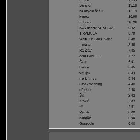
Blizanci
13.19
na mojem šeširu
13.19
kopča
10.99
Zubored
10.36
SVADBENA KOŠULJA
9.42
TIRAMOLA
8.79
White Tie Black Noise
8.48
...ostava
8.48
ROŽICA
7.85
dear God........
7.22
Čvor
6.91
burton
5.65
vrtuljak
5.34
n a k i t . . .
5.34
Gipsy wedding
4.40
ciferšlus
4.40
Šal
2.83
Krokić
2.83
***
2.51
Rejndir
0.00
detaljčići
0.00
Gospodin
0.00