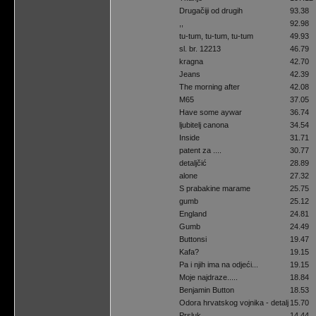
Drugačiji od drugih
93.38
,,
92.98
tu-tum, tu-tum, tu-tum
49.93
sl. br. 12213
46.79
kragna
42.70
Jeans
42.39
The morning after
42.08
M65
37.05
Have some aywar
36.74
ljubitelj canona
34.54
Inside
31.71
patent za ....
30.77
detaljčić
28.89
alone
27.32
S prabakine marame
25.75
gumb
25.12
England
24.81
Gumb
24.49
Buttonsi
19.47
Kafa?
19.15
Pa i njih ima na odjeći...
19.15
Moje najdraze.....
18.84
Benjamin Button
18.53
Odora hrvatskog vojnika - detalj
15.70
Prsluk
14.44