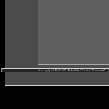
site copyright © 1998.-2026. Janko Belaj / Fotozine "Žičani okidač" 