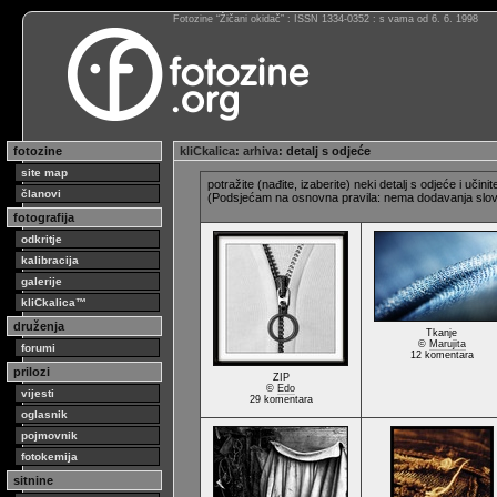
Fotozine “Žičani okidač” : ISSN 1334-0352 : s vama od 6. 6. 1998
fotozine
kliCkalica
:
arhiva
: detalj s odjeće
site map
potražite (nađite, izaberite) neki detalj s odjeće i u
članovi
(Podsjećam na osnovna pravila: nema dodavanja slova 
fotografija
odkritje
kalibracija
galerije
kliCkalica™
druženja
Tkanje
©
Marujita
forumi
12 komentara
prilozi
ZIP
©
Edo
vijesti
29 komentara
oglasnik
pojmovnik
fotokemija
sitnine