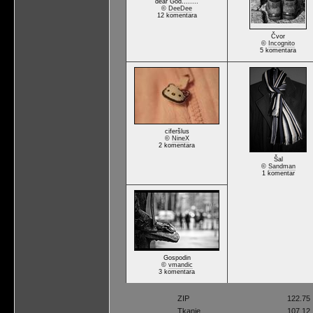
dear God........
©
DeeDee
12 komentara
Čvor
©
Incognito
5 komentara
ciferšlus
©
NineX
2 komentara
Šal
©
Sandman
1 komentar
Gospodin
©
vmandic
3 komentara
ZIP
122.75
Tkanje
107.12