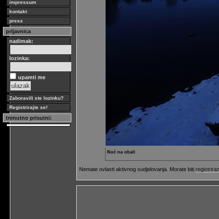
impressum
kontakt
press
prijavnica
nadimak:
lozinka:
upamti me
Zaboravili ste lozinku?
Registrirajte se!
trenutno prisutni:
Noć na obali
Nemate ovlasti aktivnog sudjelovanja. Morate biti
registriran