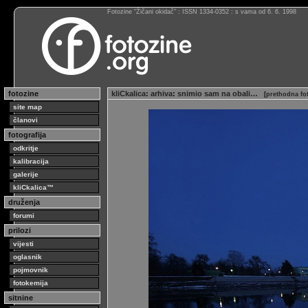
Fotozine “Žičani okidač” : ISSN 1334-0352 : s vama od 6. 6. 1998
fotozine
kliCkalica
:
arhiva
:
snimio sam na obali…
[
prethodna fo
site map
članovi
fotografija
odkritje
kalibracija
galerije
kliCkalica™
druženja
forumi
prilozi
vijesti
oglasnik
pojmovnik
fotokemija
sitnine