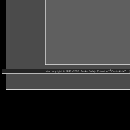
site copyright © 1998.-2026. Janko Belaj / Fotozine "Žičani okidač" 