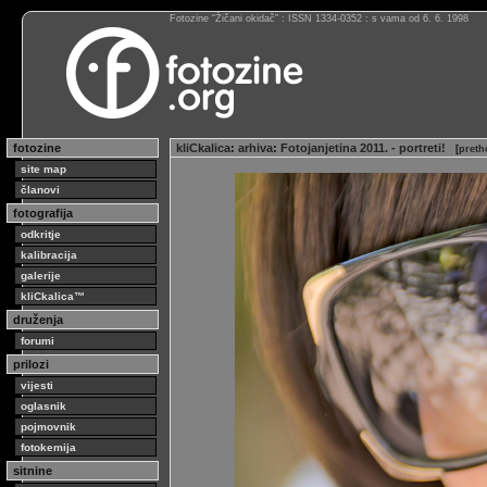
Fotozine “Žičani okidač” : ISSN 1334-0352 : s vama od 6. 6. 1998
fotozine
kliCkalica
:
arhiva
:
Fotojanjetina 2011. - portreti!
[
preth
site map
članovi
fotografija
odkritje
kalibracija
galerije
kliCkalica™
druženja
forumi
prilozi
vijesti
oglasnik
pojmovnik
fotokemija
sitnine