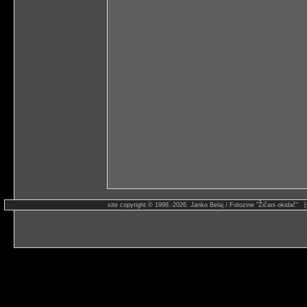
site copyright © 1998.-2026. Janko Belaj / Fotozine "Žičani okidač" 