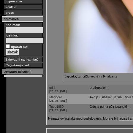
impressum
kontakt
press
prijavnica
nadimak:
lozinka:
upamti me
Zaboravili ste lozinku?
Registrirajte se!
trenutno prisutni:
Japanka, turistički vodić na Plitvicama
mini
prelijepa je!!!!
[
]
20. 05. 2011.
Marinero
Ako je u naslovu istina, Plitvic
[
]
21. 05. 2011.
Toco1980
Odo ja odma učit japanski...
[
]
21. 05. 2011.
Nemate ovlasti aktivnog sudjelovanja. Morate biti
registriran