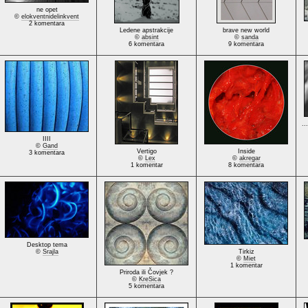
ne opet
©
elokventnidelinkvent
2 komentara
Ledene apstrakcije
brave new world
©
absint
©
sanda
6 komentara
9 komentara
..
IIII
©
Gand
Vertigo
Inside
3 komentara
©
Lex
©
akregar
1 komentar
8 komentara
Desktop tema
©
Srajla
Tirkiz
©
Miet
1 komentar
Priroda ili Čovjek ?
©
KreSica
5 komentara