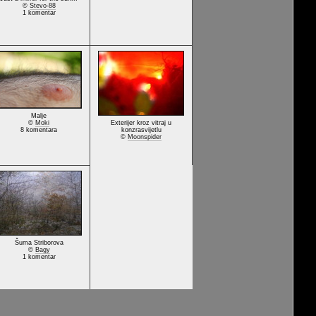
©
Stevo-88
1 komentar
Malje
©
Moki
Exterijer kroz vitraj u
8 komentara
konzrasvijetlu
©
Moonspider
Šuma Striborova
©
Bagy
1 komentar