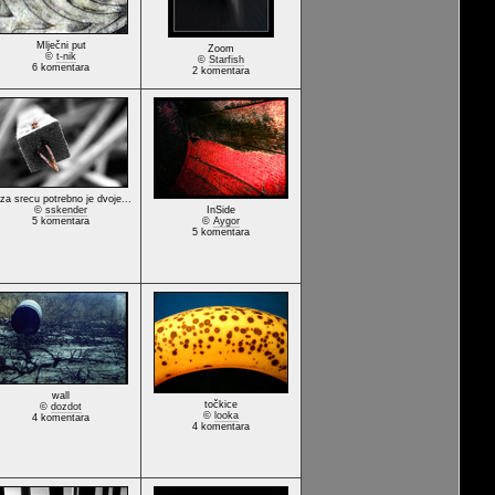
Mlječni put
Zoom
©
t-nik
©
Starfish
6 komentara
2 komentara
.za srecu potrebno je dvoje...
©
sskender
InSide
5 komentara
©
Aygor
5 komentara
wall
točkice
©
dozdot
©
looka
4 komentara
4 komentara