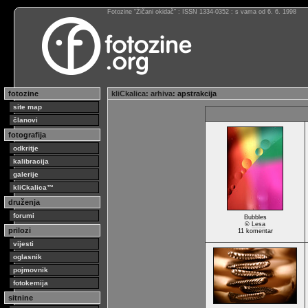
Fotozine “Žičani okidač” : ISSN 1334-0352 : s vama od 6. 6. 1998
fotozine
kliCkalica
:
arhiva
: apstrakcija
site map
članovi
fotografija
odkritje
kalibracija
galerije
kliCkalica™
druženja
forumi
Bubbles
©
Lesa
prilozi
11 komentar
vijesti
oglasnik
pojmovnik
fotokemija
sitnine