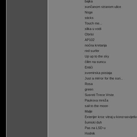
bajka
sunčanom stranom ulice
Noge
sticks
Touch me...
slika u vodi
Obrisi
AP102
noćna kretanja
red surfer
Up up to the sky
ćilim na suncu
Entići
svemirska postaja
Just a mirror for the sun...
Rosa
green
Susreti Trece Vrste
Paukova mreža
sail to the moon
Malje
Exterijer kroz vitraj u konzrasvijetlu
šumski duh
Pas na LSD-u
Hodnik