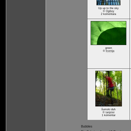
Up up to the sky
©
Ogiboy
2 komentara
green
©
ksenija
šumski duh
©
tanjster
1 komentar
Bubbles