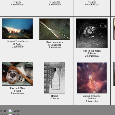
©
zenir
©
JAZZer
©
satori
2 komentara
1 komentar
6 komentara
Susreti Trece Vrste
Paukova mreža
©
Andre
©
Opuzenac
1 komentar
1 komentar
sail to the moon
©
kukac
2 komentara
Pas na LSD-u
©
Alojz
2 komentara
Hodnik
vatromet taštine
©
buraz
©
Petra
1 komentar
23.00