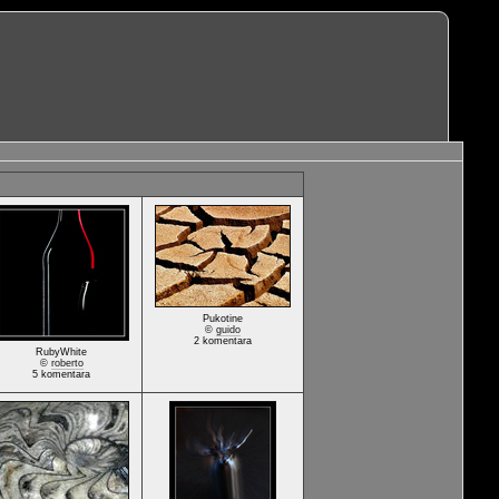
Pukotine
©
guido
2 komentara
RubyWhite
©
roberto
5 komentara