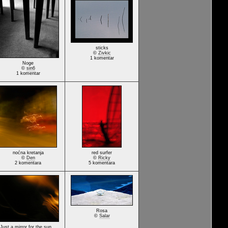
sticks
©
Zivkic
1 komentar
Noge
©
sin6
1 komentar
noćna kretanja
red surfer
©
Den
©
Ricky
2 komentara
5 komentara
Rosa
©
Salar
Just a mirror for the sun...