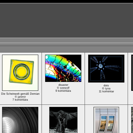
disaster
dots
©
seewolf
©
tyna
9 komentara
11 komentar
Die Scheinwelt gemäß Demian
©
janimir
7 komentara