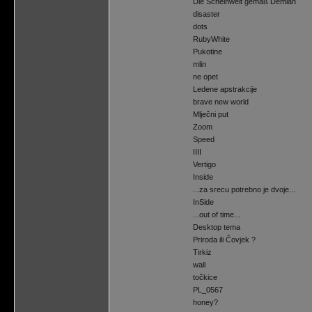
Die Scheinwelt gemäß Demian
disaster
dots
RubyWhite
Pukotine
mlin
ne opet
Ledene apstrakcije
brave new world
Mlječni put
Zoom
Speed
IIII
Vertigo
Inside
...za srecu potrebno je dvoje...
InSide
...out of time...
Desktop tema
Priroda ili Čovjek ?
Tirkiz
wall
točkice
PL_0567
honey?