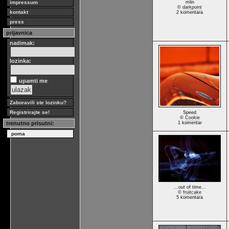
impressum
mlin
©
darkpoint
kontakt
2 komentara
press
prijavnica
nadimak:
lozinka:
upamti me
Zaboravili ste lozinku?
Registrirajte se!
Speed
©
Cookie
trenutno prisutni:
1 komentar
poma
...out of time...
©
fruitcake
5 komentara