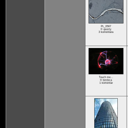
PL_0567
©
qwerty
3 komentara
Touch me...
©
bimbica
1 komentar