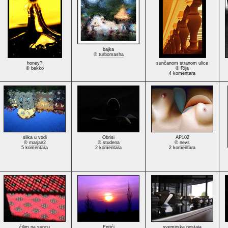
bajka
©
turbomasha
honey?
sunčanom stranom ulice
©
bekko
©
Rija
4 komentara
slika u vodi
Obrisi
AP102
©
marjan2
©
studena
©
nevs
5 komentara
2 komentara
2 komentara
ćilim na suncu
Entići
svemirska postaja