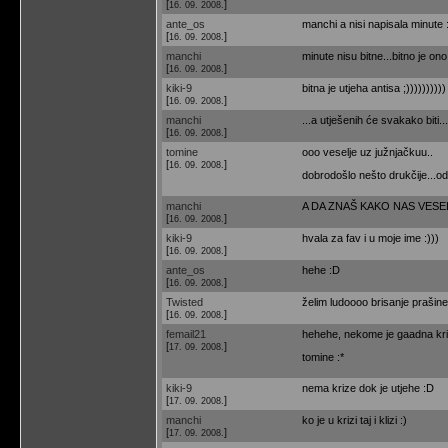
[
]
16. 09. 2008.
ante_os
manchi a nisi napisala minute 
[
]
16. 09. 2008.
manchi
minute nisu bitne...bitno je ono š
[
]
16. 09. 2008.
kiki-9
bitna je utjeha antisa ;))))))))))
[
]
16. 09. 2008.
manchi
...a utješenih će svakako biti... 
[
]
16. 09. 2008.
tomine
ooo veselje uz južnjačkuu..
[
]
16. 09. 2008.
dobrodošlo nešto drukčije...odli
manchi
A DA ZNAŠ KAKO NAS VE
[
]
16. 09. 2008.
kiki-9
hvala za fav i u moje ime :)))
[
]
16. 09. 2008.
ante_os
hehe :D
[
]
16. 09. 2008.
Twisted
želim ludoooo brisanje prašine
[
]
16. 09. 2008.
femail21
hehehe, nekome je gaadna kriz
[
]
17. 09. 2008.
tomine :*
kiki-9
nema krize dok je utjehe :D
[
]
17. 09. 2008.
manchi
ko je u krizi taj i klizi :)
[
]
17. 09. 2008.