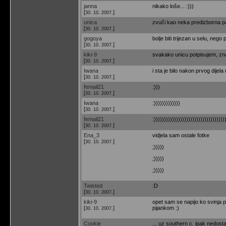
janna
nikako loše... :)))
[
]
30. 10. 2007.
unica
zvuči kao neka predizborna par
[
]
30. 10. 2007.
gogoya
bolje biti trijezan u selu, nego p
[
]
30. 10. 2007.
kiki-9
svakako unicu potpisujem, zna
[
]
30. 10. 2007.
Iwana
i sta je bilo nakon prvog dijela 
[
]
30. 10. 2007.
femail21
:)))
[
]
30. 10. 2007.
Iwana
:)))))))))))))
[
]
30. 10. 2007.
femail21
:)))))))))))))))))))))))))))))))))))
[
]
30. 10. 2007.
Ena_3
vidjela sam ostale fotke
[
]
30. 10. 2007.
;)))))
;)))))
;)))))
Twisted
:D
[
]
30. 10. 2007.
kiki-9
opet sam se napijo ko svinja p
[
]
pijankom :)
30. 10. 2007.
Cookie
... uz southern c. ipak nedostaje