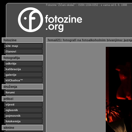
Fotozine “Žičani okidač” : ISSN 1334-0352 : s vama od 6. 6. 1998
fotozine
femail21
:
fotografi na fotoalkoholnim bivanjima
: juzn
site map
članovi
fotografija
odkritje
kalibracija
galerije
kliCkalica™
druženja
forumi
prilozi
vijesti
oglasnik
pojmovnik
fotokemija
sitnine