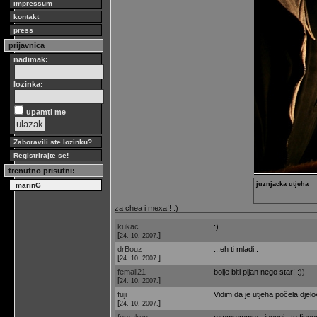
impressum
kontakt
press
prijavnica
nadimak:
lozinka:
upamti me
Zaboravili ste lozinku?
Registrirajte se!
trenutno prisutni:
juznjacka utjeha
marinG
za chea i mexa!! :)
kukac
:)
[
]
24. 10. 2007.
drBouz
...eh ti mladi..
[
]
24. 10. 2007.
femail21
bolje biti pijan nego star! :))
[
]
24. 10. 2007.
fuji
Vidim da je utjeha počela djelov
[
]
24. 10. 2007.
forsaken
mmmmmmm.. jooooj.. to finooo