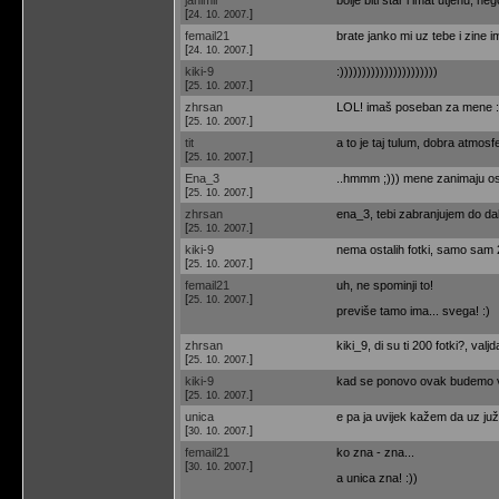
[
]
24. 10. 2007.
femail21
brate janko mi uz tebe i zine im
[
]
24. 10. 2007.
kiki-9
:))))))))))))))))))))))
[
]
25. 10. 2007.
zhrsan
LOL! imaš poseban za mene :D
[
]
25. 10. 2007.
tit
a to je taj tulum, dobra atmosf
[
]
25. 10. 2007.
Ena_3
..hmmm ;))) mene zanimaju ost
[
]
25. 10. 2007.
zhrsan
ena_3, tebi zabranjujem do dalj
[
]
25. 10. 2007.
kiki-9
nema ostalih fotki, samo sam
[
]
25. 10. 2007.
femail21
uh, ne spominji to!
[
]
25. 10. 2007.
previše tamo ima... svega! :)
zhrsan
kiki_9, di su ti 200 fotki?, va
[
]
25. 10. 2007.
kiki-9
kad se ponovo ovak budemo ves
[
]
25. 10. 2007.
unica
e pa ja uvijek kažem da uz juž
[
]
30. 10. 2007.
femail21
ko zna - zna...
[
]
30. 10. 2007.
a unica zna! :))