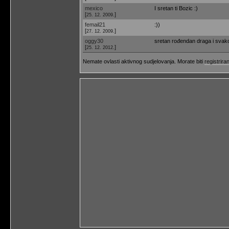
mexico
I sretan ti Bozic :)
[
]
25. 12. 2009.
femail21
:))
[
]
27. 12. 2009.
oggy30
sretan rođendan draga i svako
[
]
25. 12. 2012.
Nemate ovlasti aktivnog sudjelovanja. Morate biti
registriran