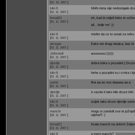
[
]
31. 10. 2007.
kiki-9
hihihi nista nije nedostajalo dr
[
]
01. 11. 2007.
femail21
eh, kad bi vidjeli fotke te več
[
]
01. 11. 2007.
ali... bolje ne! :))
kiki-9
mislim da ce to ostati za neku 
[
]
01. 11. 2007.
akregar
Kako ste dragi obojica, bas bi
[
]
01. 11. 2007.
Jethrotull
auuuuuuu:))))))
[
]
01. 11. 2007.
djordje
dobra lutka u pozadini:).Druze
[
]
01. 11. 2007.
kiki-9
hehe u pozadini su i crnka i bje
[
]
01. 11. 2007.
samir
fina aa ao ooo daaaaa aa a
[
]
01. 11. 2007.
djordje
e vazda ti tako bilo druze kik
[
]
01. 11. 2007.
kiki-9
uvijek tako druze djordje samo 
[
]
01. 11. 2007.
manchi
mogu si zamislit sve te južnjač
[
]
utjeha!!! :)
09. 11. 2007.
femail21
hvala manchi na dobrim željama!
[
]
13. 11. 2007.
kiki-9
a meni manchi? ;))))))))))))))))