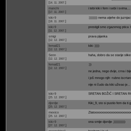
[
]
14. 11. 2007.
manchi
i tebi kiki i fem i sebi i svima.
[
]
17. 11. 2007.
kiki-9
:))))))) nema utjehe do juznjac
[
]
18. 11. 2007.
kiki-9
prestigli smo zgazenog ptica 
[
]
11. 12. 2007.
smigi
prava pijanka
[
]
12. 12. 2007.
femail21
kiki :))))
[
]
12. 12. 2007.
Senn
haha, dobro da se starije slik
[
]
12. 12. 2007.
femail21
:))
[
]
12. 12. 2007.
ne jedna, nego dvije, crna i bije
i još mnogo njih -rubno iscrtan
nije ni čudo da kiki uživao je... 
kiki-9
SRETAN BOŽIĆ I SRETAN ROĐE
[
]
25. 12. 2007.
djordje
Kiki_9, sto si pustio fem da ti
[
]
25. 12. 2007.
mexico
Zlatoooooooooooooooooooooo
[
]
25. 12. 2007.
kiki-9
ona smije djordje ;))))))))))
[
]
27. 12. 2007.
moonshine1
hochem i ja =)