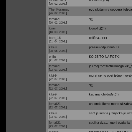
[
]
26. 02. 2008.
The_Koramac
evo slušam ry coodera i gledam
[
]
26. 02. 2008.
femail21
:)))
[
]
26. 02. 2008.
loner
looool! :)))))
[
]
18. 03. 2008.
barb_16
odlična..:):):)
[
]
01. 04. 2008.
kiki-9
prasinu odpuhnuh :D
[
]
28. 06. 2008.
philip
KO JE TO NA FOTKI
[
]
21. 07. 2008.
femail21
ja i moj "ne"sretni kolega kiki_9
[
]
22. 07. 2008.
kiki-9
morat cemo opet jednom ovak
[
]
22. 07. 2008.
femail21
:)))
[
]
22. 07. 2008.
kiki-9
kad manchi dođe ;)))
[
]
22. 07. 2008.
femail21
uh, onda čemo morat si zabranit
[
]
22. 07. 2008.
kiki-9
senf je senf a juznjacka je juz
[
]
23. 07. 2008.
femail21
spoji ta dva... i eto ti pizdarija! 
[
]
23. 07. 2008.
manchi
Pizdarije ili ne....JEDANOM SE 