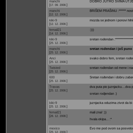
manchi
DOBRO JUTRO SVIMA UTJEŠ
[
]
17. 09. 2008.
manchi
BRIŠEM PRAŠINU :****** nostalg
[
]
12. 12. 2008.
kiki-9
mozda se jednom i ponovi hihi
[
]
12. 12. 2008.
femail21
:)))
[
]
14. 12. 2008.
kiki-9
sretan rođendan :*****************
[
]
25. 12. 2008.
manchi
sretan rođendan i još puno 
[
]
25. 12. 2008.
Anci
svako dobro fem, sretan rođe
[
]
25. 12. 2008.
Twisted
sretan rođendan od mene i na
[
]
25. 12. 2008.
600
Sretan rođendan i dobru zaba
[
]
25. 12. 2008.
Travas
dva puta pio juznjacku....dva p
[
]
25. 12. 2008.
sretan rodjendan :)
kiki-9
juznjacka oduzima zivot da bi ga
[
]
25. 12. 2008.
femail21
mali zna! :))
[
]
26. 12. 2008.
hvala ekipa... :*
mexico
Evo me pod ovom sa posvetom :
[
]
25. 12. 2009.