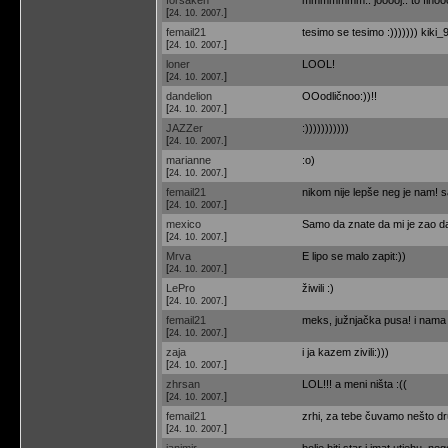
[
]
24. 10. 2007.
femail21
tesimo se tesimo :))))))) kiki_
[
]
24. 10. 2007.
loner
LOOL!
[
]
24. 10. 2007.
dandelion
OOodličnoo:))!!
[
]
24. 10. 2007.
JAZZer
:)))))))))))
[
]
24. 10. 2007.
marianne
:o)
[
]
24. 10. 2007.
femail21
nikom nije lepše neg je nam! s
[
]
24. 10. 2007.
mexico
Samo da znate da mi je zao da
[
]
24. 10. 2007.
Mrva
E lipo se malo zapit:))
[
]
24. 10. 2007.
LePro
žiwili :)
[
]
24. 10. 2007.
femail21
meks, južnjačka pusa! i nama je
[
]
24. 10. 2007.
zaja
i ja kazem zivili:)))
[
]
24. 10. 2007.
zhrsan
LOL!!! a meni ništa :((
[
]
24. 10. 2007.
femail21
zrhi, za tebe čuvamo nešto dru
[
]
24. 10. 2007.
janimir
bolje biti star i imat utjehu, ne