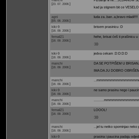
[
]
23. 07. 2008.
kad ja stignem bit ce VESELO!!!
agni
luda za..ban..a,bravo mladi!!!!
[
]
05. 08. 2008.
kiki-9
brisem prasinicu :D
[
]
16. 09. 2008.
femail21
hehe, brisat ćeš ti prašinicu 
[
]
16. 09. 2008.
:)))
kiki-9
jedva cekam :D:D:D:D
[
]
16. 09. 2008.
manchi
DA SE POTPIŠEM U BRISANJE
[
]
16. 09. 2008.
IMA DA JU DOBRO OBRI
manchi
...mmmmmmmmmmmmmmmmmmm br
[
]
16. 09. 2008.
kiki-9
ne samo prasinu nego i pauci
[
]
16. 09. 2008.
manchi
...........mmmmmmmmmmmmmmm
[
]
16. 09. 2008.
femail21
LOOOL!
[
]
16. 09. 2008.
:)))
manchi
...jel tu netko spominjao neko
[
]
16. 09. 2008.
kiki-9
prasina i paucina padaju odje