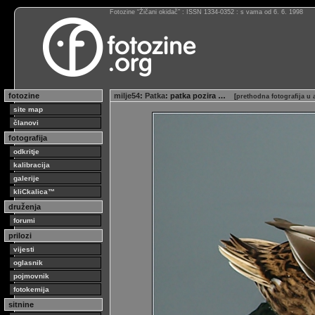
Fotozine “Žičani okidač” : ISSN 1334-0352 : s vama od 6. 6. 1998
fotozine
milje54
:
Patka
: patka pozira …
[
prethodna fotografija u
site map
članovi
fotografija
odkritje
kalibracija
galerije
kliCkalica™
druženja
forumi
prilozi
vijesti
oglasnik
pojmovnik
fotokemija
sitnine