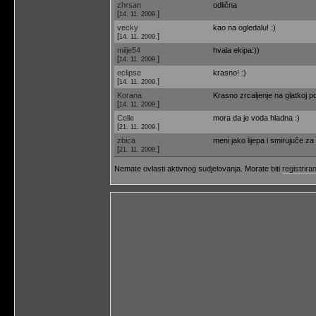
zhrsan
odlična
[
]
14. 11. 2009.
vecky
kao na ogledalu! :)
[
]
14. 11. 2009.
milje54
hvala ekipa:))
[
]
14. 11. 2009.
eclipse
krasno! :)
[
]
14. 11. 2009.
Korana
Krasno zrcaljenje na glatkoj po
[
]
14. 11. 2009.
Colle
mora da je voda hladna :)
[
]
21. 11. 2009.
zbica
meni jako lijepa i smirujuče za 
[
]
21. 11. 2009.
Nemate ovlasti aktivnog sudjelovanja. Morate biti
registriran