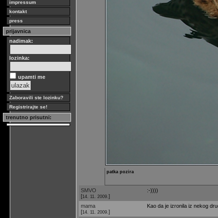
impressum
kontakt
press
prijavnica
nadimak:
lozinka:
upamti me
Zaboravili ste lozinku?
Registrirajte se!
trenutno prisutni:
patka pozira
SMVO
:-))))
[
]
14. 11. 2009.
mama
Kao da je izronila iz nekog dr
[
]
14. 11. 2009.