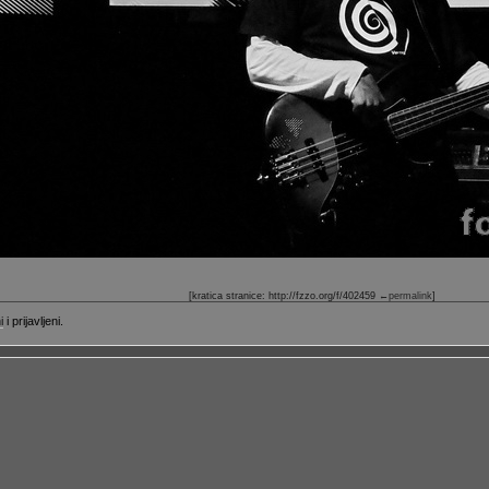
[kratica stranice: http://fzzo.org/f/402459
←permalink
]
i
i prijavljeni.