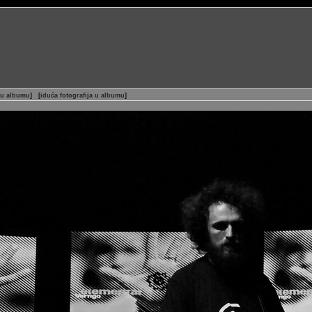
 u albumu
]
[
iduća fotografija u albumu
]