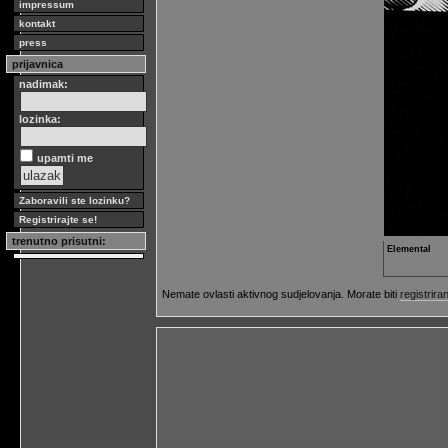
impressum
kontakt
press
prijavnica
nadimak:
lozinka:
upamti me
Zaboravili ste lozinku?
Registrirajte se!
trenutno prisutni:
Elemental
Nemate ovlasti aktivnog sudjelovanja. Morate biti
registriran