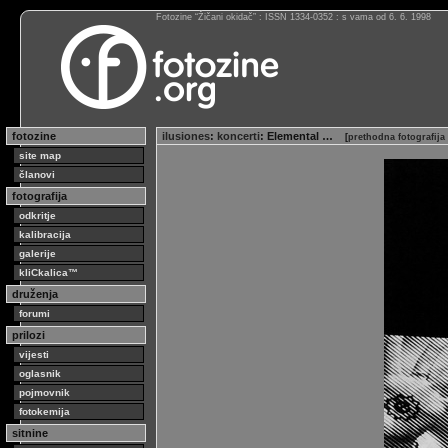
Fotozine “Žičani okidač” : ISSN 1334-0352 : s vama od 6. 6. 1998
fotozine
ilusiones
:
koncerti
: Elemental …
[
prethodna fotografija
site map
članovi
fotografija
odkritje
kalibracija
galerije
kliCkalica™
druženja
forumi
prilozi
vijesti
oglasnik
pojmovnik
fotokemija
sitnine