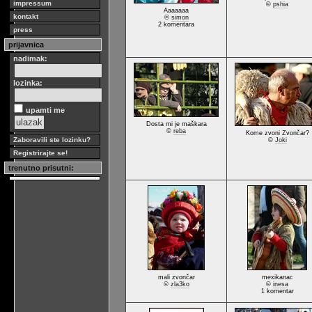
impressum
©
pshia
Aaaaaaa
kontakt
©
simon
2 komentara
press
prijavnica
nadimak:
lozinka:
upamti me
Dosta mi je maškara
©
reba
Kome zvoni Zvončar?
Zaboravili ste lozinku?
©
Joki
Registrirajte se!
trenutno prisutni:
mali zvončar
mexikanac
©
zla3ko
©
inesa
1 komentar