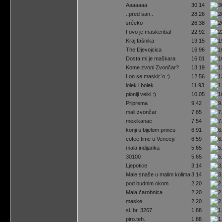
Aaaaaaa
30.14
..pred san..
28.26
srćeko
26.38
I ovo je maskenbal
22.92
Kraj fašnika
19.15
The Djevojcica
16.96
Dosta mi je maškara
16.01
Kome zvoni Zvončar?
13.19
I on se maskir`o :)
12.56
lolek i bolek
11.93
pioniji veiki :)
10.05
Priprema
9.42
mali zvončar
7.85
mexikanac
7.54
konji u bijelom princu
6.91
cofee time u Veneciji
6.59
mala indijanka
5.65
30100
5.65
Ljepotice
3.14
Male snaše u malim kolima
3.14
pod budnim okom
2.20
Mala čarobnica
2.20
maske
2.20
sl. br. 3267
1.88
piro.teh.
1.88