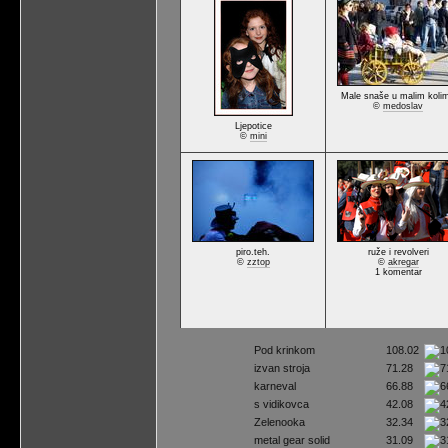
Male snaše u malim koli
©
medoslav
Ljepotice
©
mini
piro.teh.
ruže i revolveri
©
zztop
©
akregar
1 komentar
Pod krinkom
108.02
izvan stroja
71.28
karneval
66.88
s vidikovca
42.08
Zelenooka
32.34
metal gear solid
31.09