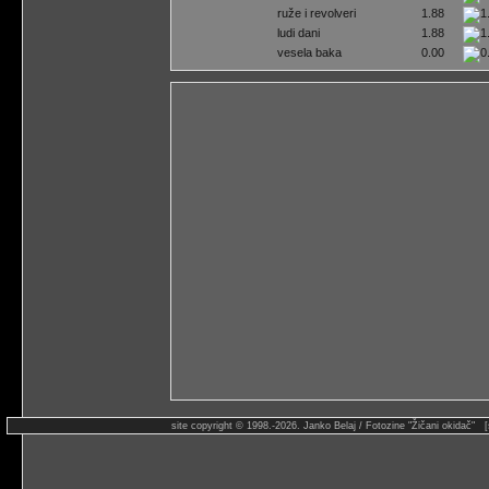
ruže i revolveri
1.88
ludi dani
1.88
vesela baka
0.00
site copyright © 1998.-2026. Janko Belaj / Fotozine "Žičani okidač" 