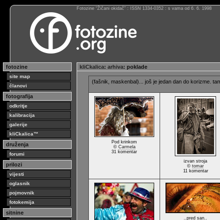
Fotozine “Žičani okidač” : ISSN 1334-0352 : s vama od 6. 6. 1998
fotozine
kliCkalica
:
arhiva
: poklade
site map
(fašnik, maskenbal)... još je jedan dan do korizme. tama
članovi
fotografija
odkritje
kalibracija
galerije
kliCkalica™
Pod krinkom
druženja
©
Carmela
31 komentar
forumi
izvan stroja
prilozi
©
tomar
11 komentar
vijesti
oglasnik
pojmovnik
fotokemija
sitnine
..pred san..