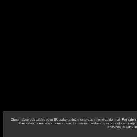
Zbog nekog doista blesavog EU zakona dužni smo vas informirati da i naš
Fotozine 
S tim keksima mi ne otkrivamo vašu dob, visinu, debljinu, sposobnost kadriranja
izazvanoj idiJotski