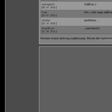
vatrogasni
Odlična:-)
[
]
09. 07. 2010.
Fujix
Hm, i više nego odlična
[
]
10. 07. 2010.
cinober
perfektna ...
[
]
25. 10. 2010.
AngelEyes
..savršeno!!!...
[
]
31. 08. 2012.
Nemate ovlasti aktivnog sudjelovanja. Morate biti
registriran