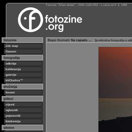
Fotozine “Žičani okidač” : ISSN 1334-0352 : s vama od 6. 6. 1998
fotozine
Baya
:
Kurnati
: Na zapadu …
[
prethodna fotografija u a
site map
članovi
fotografija
odkritje
kalibracija
galerije
kliCkalica™
druženja
forumi
prilozi
vijesti
oglasnik
pojmovnik
fotokemija
sitnine