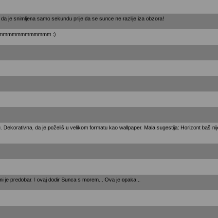
s da je snimljena samo sekundu prije da se sunce ne razlije iza obzora!
mmmmmmmmmmm :)
 Dekorativna, da je poželiš u velikom formatu kao wallpaper. Mala sugestija: Horizont baš nije
 mi je predobar. I ovaj dodir Sunca s morem... Ova je opaka...