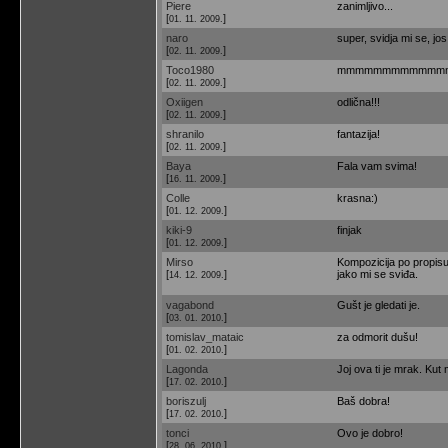
Piere
zanimljivo...
[
]
01. 11. 2009.
naro
super, svidja mi se, jo
[
]
02. 11. 2009.
Toco1980
mmmmmmmmmmmmm
[
]
02. 11. 2009.
Oxiigen
odlična!!!
[
]
02. 11. 2009.
shranilo
fantazija!
[
]
02. 11. 2009.
Baya
Fala vam svima!
[
]
16. 11. 2009.
Colle
krasna:)
[
]
01. 12. 2009.
kiki-9
finjak
[
]
01. 12. 2009.
Mirso
Kompozicija po propisu.
[
]
jako mi se sviđa.
14. 12. 2009.
vagabond
Gušt je gledati je.
[
]
03. 01. 2010.
tomislav_mataic
za odmorit dušu!
[
]
01. 02. 2010.
Lagonda
Joj ova ti je mrak. Kut
[
]
17. 02. 2010.
boriszulj
Baš dobra!
[
]
17. 02. 2010.
tonci
Ovo je dobro!
[
]
28. 06. 2010.