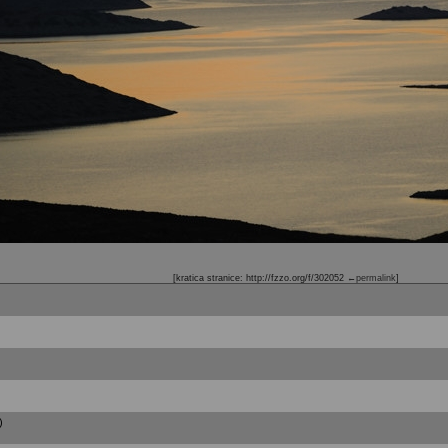
[kratica stranice: http://fzzo.org/f/302052
←permalink
]
)