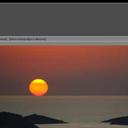
lbumu
]
[
iduća fotografija u albumu
]