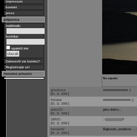
impressum
kontakt
press
prijavnica
nadimak:
lozinka:
upamti me
Zaboravili ste lozinku?
Registrirajte se!
trenutno prisutni:
Na zapadu
grivokosa
mmmmmmmmm :)
[
]
01. 11. 2009.
Korana
mmmmmmmmmm ;)
[
]
01. 11. 2009.
ariesZG
jako dobro...
[
]
01. 11. 2009.
SMVO
:-))))))))))))))!!
[
]
01. 11. 2009.
bernardV
Bajkovito, predivno ... :
[
]
01. 11. 2009.