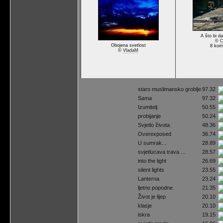
A što bi d
©
C
Obojena svetlost
8 kom
©
VladaM
staro muslimansko groblje
97.32
Sama
97.32
Izumitelj
50.55
probijanje
50.24
Svjetlo života
48.36
Overexposed
36.74
U sumrak...
28.89
svjetlucava trava ...
28.57
into the light
26.69
silent lights
23.55
Lanterna
23.24
ljetno popodne
21.35
Život je lijep
20.10
klasje
20.10
iskra
19.15