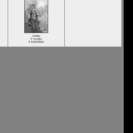
knebu
©
mvake
2 komentara