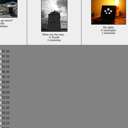
a ga nema?
olle
entara
My lights
©
karlstajber
1 komentar
Show me the way...
©
RoniM
1 komentar