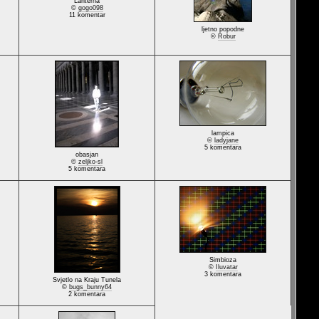
Lanterna
©
gogo098
11 komentar
ljetno popodne
©
Robur
lampica
©
ladyjane
5 komentara
obasjan
©
zeljko-sl
5 komentara
Simbioza
©
Iluvatar
3 komentara
Svjetlo na Kraju Tunela
©
bugs_bunny64
2 komentara