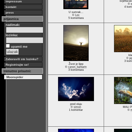
svjetlucav
impressum
©
kontakt
4 kom
U sumrak...
press
©
Lex
5 komentara
prijavnica
nadimak:
lozinka:
upamti me
kla
©
j
Zaboravili ste lozinku?
3 kom
Život je lijep
Registrirajte se!
©
canon_barbarin
3 komentara
trenutno prisutni:
Moonspider
pred oluju
©
simon
MALI 
1 komentar
©
m