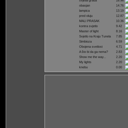
svjetla grada
16.96
obasjan
14.76
lampica
13.19
pred oluju
12.87
MALI PRASAK
10.36
kontra svjetlo
9.42
Master of light
8.16
Svjetlo na Kraju Tunela
7.85
Simbioza
6.59
Obojena svetlost
4.71
A što bi da ga nema?
2.83
Show me the way...
2.20
My lights
2.20
knebu
0.00