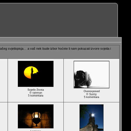
io našeg svjetlopisja… a vaš nek bude izbor hoćete li nam pokazati izvore svjetla i
Svjetlo života
Overexposed
©
rainman
©
Sunny
5 komentara
5 komentara