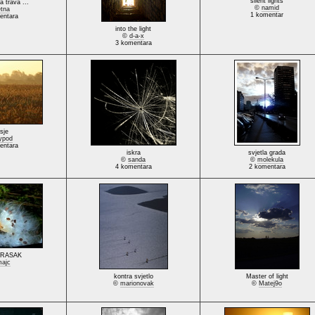
silent lights
a trava ...
©
namid
etna
1 komentar
entara
into the light
©
d-a-x
3 komentara
sje
aypod
entara
iskra
svjetla grada
©
sanda
©
molekula
4 komentara
2 komentara
PRASAK
ajc
kontra svjetlo
Master of light
©
marionovak
©
Matej9o