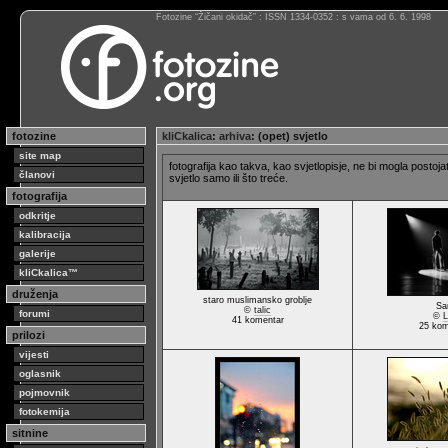
Fotozine “Žičani okidač” : ISSN 1334-0352 : s vama od 6. 6. 1998
fotozine
kliCkalica
:
arhiva
: (opet) svjetlo
site map
fotografija kao takva, kao svjetlopisje, ne bi mogla postoja
članovi
svjetlo samo ili što treće.
fotografija
odkritje
kalibracija
galerije
kliCkalica™
druženja
staro muslimansko groblje
Sa
©
talic
forumi
©
L
41 komentar
25 kom
prilozi
vijesti
oglasnik
pojmovnik
fotokemija
sitnine