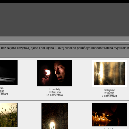
t bez svjetla i svjetala, sjena i polusjena. u ovoj rundi se pokušajte koncentrirati na svjetli d
ma
Izumitelj
probijanje
esa
©
KreSica
©
nicols
entara
16 komentara
7 komentara