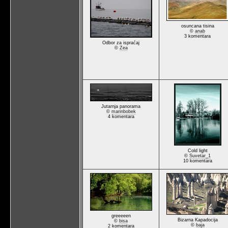
osuncana tisina
©
anab
3 komentara
Odbor za ispraćaj
©
Zea
Jutarnja panorama
©
marinbobek
4 komentara
Cold light
©
Suvetar_1
10 komentara
greeeeen
Bizarna Kapadocija
©
bisa
©
baja
2 komentara