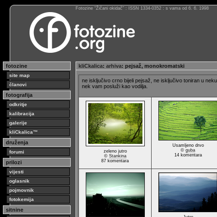
Fotozine “Žičani okidač” : ISSN 1334-0352 : s vama od 6. 6. 1998
fotozine
kliCkalica
:
arhiva
: pejsaž, monokromatski
site map
ne isključivo crno bijeli pejsaž, ne isključivo toniran u ne
članovi
nek vam posluži kao vodilja.
fotografija
odkritje
kalibracija
galerije
kliCkalica™
druženja
Usamljeno drvo
©
guba
zeleno jutro
forumi
14 komentara
©
Stankina
87 komentara
prilozi
vijesti
oglasnik
pojmovnik
fotokemija
sitnine