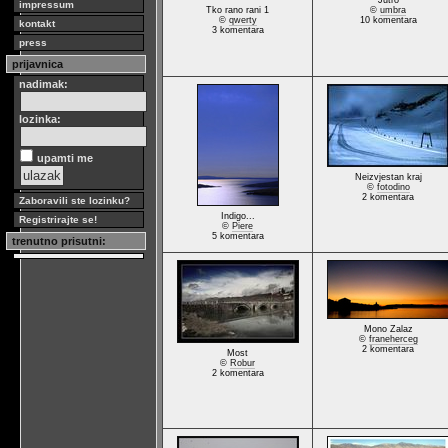
Jutro
impressum
Tko rano rani 1
©
umbra
©
qwerty
10 komentara
kontakt
3 komentara
press
prijavnica
nadimak:
lozinka:
upamti me
Neizvjestan kraj
©
fotodino
2 komentara
Zaboravili ste lozinku?
Indigo...
Registrirajte se!
©
Piere
5 komentara
trenutno prisutni:
Mono Zalaz
©
franeherceg
2 komentara
Most
©
Robur
2 komentara