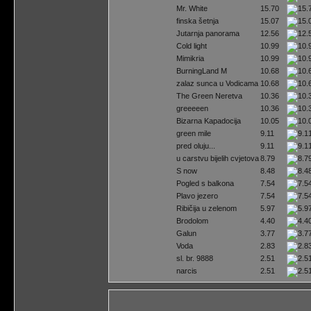
Mr. White
15.70
finska šetnja
15.07
Jutarnja panorama
12.56
Cold light
10.99
Mimikria
10.99
BurningLand M
10.68
zalaz sunca u Vodicama
10.68
The Green Neretva
10.36
greeeeen
10.36
Bizarna Kapadocija
10.05
green mile
9.11
pred oluju...
9.11
u carstvu bijelih cvjetova
8.79
S now
8.48
Pogled s balkona
7.54
Plavo jezero
7.54
Ribičija u zelenom
5.97
Brodolom
4.40
Galun
3.77
Voda
2.83
sl. br. 9888
2.51
narcis
2.51