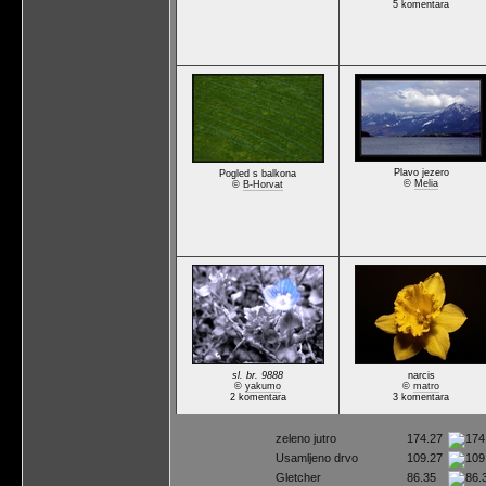
5 komentara
Plavo jezero
Pogled s balkona
©
Melia
©
B-Horvat
sl. br. 9888
narcis
©
yakumo
©
matro
2 komentara
3 komentara
zeleno jutro
174.27
Usamljeno drvo
109.27
Gletcher
86.35