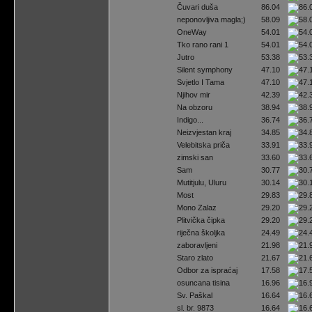
Čuvari duša
86.04
neponovljiva magla;)
58.09
OneWay
54.01
Tko rano rani 1
54.01
Jutro
53.38
Silent symphony
47.10
Svjetlo I Tama
47.10
Njihov mir
42.39
Na obzoru
38.94
Indigo...
36.74
Neizvjestan kraj
34.85
Velebitska priča
33.91
zimski san
33.60
Sam
30.77
Mutitjulu, Uluru
30.14
Most
29.83
Mono Zalaz
29.20
Plitvička čipka
29.20
riječna školjka
24.49
zaboravljeni
21.98
Staro zlato
21.67
Odbor za ispraćaj
17.58
osuncana tisina
16.96
Sv. Paškal
16.64
sl. br. 9873
16.64