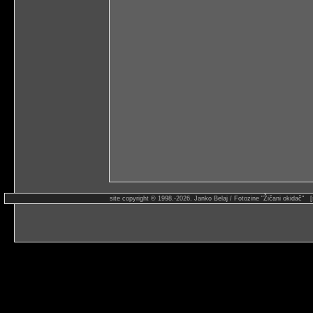
site copyright © 1998.-2026. Janko Belaj / Fotozine "Žičani okidač" 