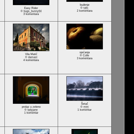
buđenje
©
talic
Easy Rider
2 komentara
©
bugs_bunny64
3 komentara
sjećanja
Vila Matić
©
Colle
©
damast
3 komentara
4 komentara
Šetač
prolaz u zeleno
©
mini
©
ladyjane
1 komentar
1 komentar