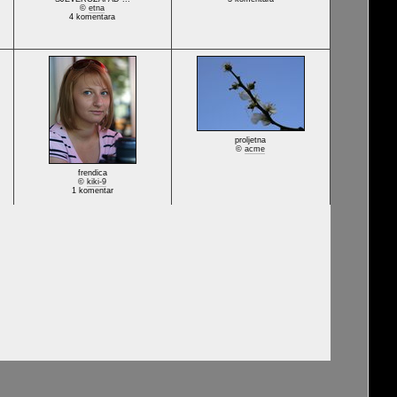
©
etna
4 komentara
proljetna
©
acme
frendica
©
kiki-9
1 komentar