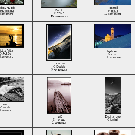
jžica na kiši
Pecaroš
Potok
staklorezac
©
coa75
©
T0M0
 komentara
18 komentara
10 komentara
ječja Priča
bijeli san
©
JAZZer
©
snap
 komentara
6 komentara
Uz obalu
©
Double
5 komentara
nina
©
nicols
 komentara
mulić
Dubina Istre
©
moretto
©
janimir
1 komentar