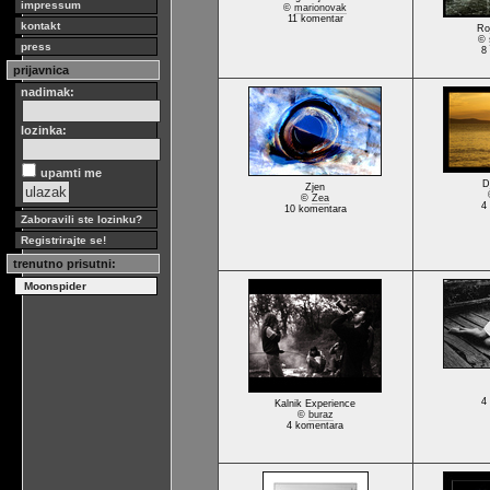
impressum
©
marionovak
11 komentar
kontakt
Ro
©
press
8
prijavnica
nadimak:
lozinka:
upamti me
D
Zjen
©
Zea
4
10 komentara
Zaboravili ste lozinku?
Registrirajte se!
trenutno prisutni:
Moonspider
4
Kalnik Experience
©
buraz
4 komentara