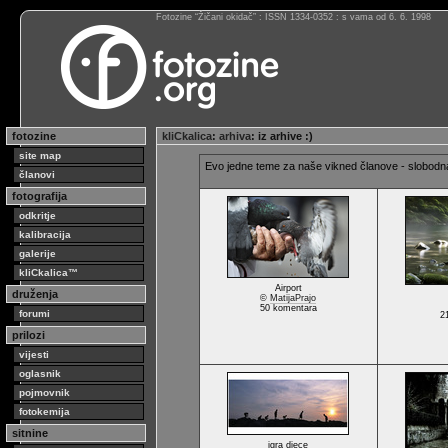
Fotozine “Žičani okidač” : ISSN 1334-0352 : s vama od 6. 6. 1998
fotozine
kliCkalica
:
arhiva
: iz arhive :)
site map
Evo jedne teme za naše vikned članove - slobodna 
članovi
fotografija
odkritje
kalibracija
galerije
kliCkalica™
Airport
druženja
©
MatijaPrajo
50 komentara
forumi
2
prilozi
vijesti
oglasnik
pojmovnik
fotokemija
sitnine
igra djece