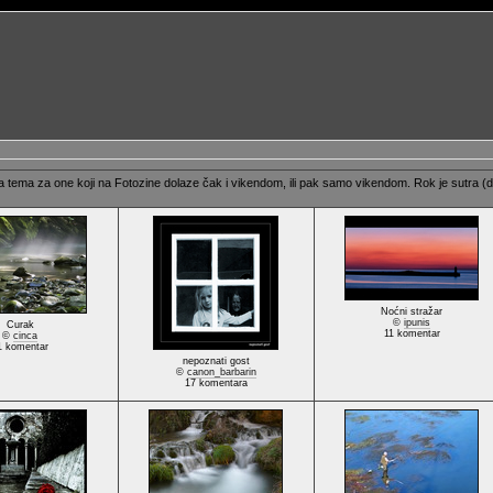
tema za one koji na Fotozine dolaze čak i vikendom, ili pak samo vikendom. Rok je sutra (dan
Noćni stražar
©
ipunis
Curak
11 komentar
©
cinca
1 komentar
nepoznati gost
©
canon_barbarin
17 komentara