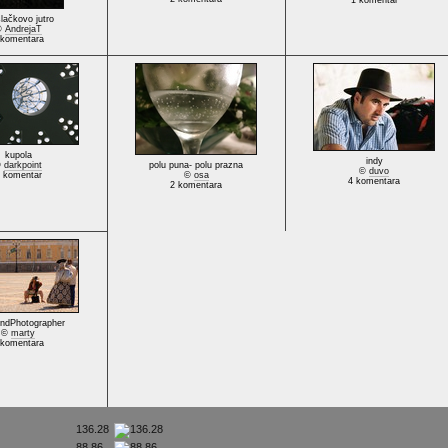
1 komentar
lačkovo jutro
©
AndrejaT
 komentara
kupola
indy
©
darkpoint
polu puna- polu prazna
©
duvo
 komentar
©
osa
4 komentara
2 komentara
ndPhotographer
©
marty
 komentara
136.28
88.86