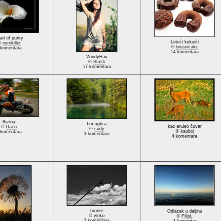
arl of purity
Leteći keksići
©
nerokiller
©
brusnicakc
 komentara
14 komentara
WindyHair
©
Stash
17 komentara
Brzina
Izmaglica
kao anđeo čuvar
©
Daco
©
sudy
©
kauboj
 komentara
3 komentara
4 komentara
tunere
Odlazak u daljinu
©
vinko
©
FilipL
2 komentara