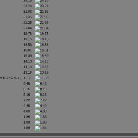
24.18
23.24
21.98
21.35
21.35
21.04
19.78
19.15
18.53
16.01
15.39
14.13
14.13
13.19
EVEROZAPAD ...
11.93
8.48
8.16
8.16
7.22
4.40
4.08
1.88
1.88
1.88