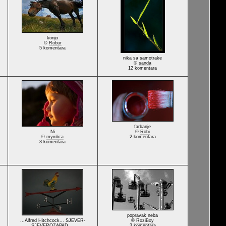
konjo
©
Robur
5 komentara
nika sa samotrake
©
sanda
12 komentara
farbanje
Ni
©
Robi
©
myvilica
2 komentara
3 komentara
popravak neba
...Alfred Hitchcock... SJEVER-
©
RoziBoy
SJEVEROZAPAD ...
3 komentara