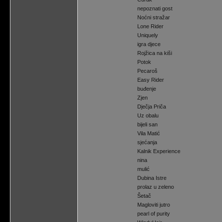
nepoznati gost
Noćni stražar
Lone Rider
Uniquely
igra djece
Rojžica na kiši
Potok
Pecaroš
Easy Rider
buđenje
Zjen
Dječja Priča
Uz obalu
bijeli san
Vila Matić
sjećanja
Kalnik Experience
nina
mulić
Dubina Istre
prolaz u zeleno
Šetač
Magloviti jutro
pearl of purity