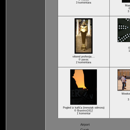
3 komentara
Mas
3
1
vikend profesija....
©
pavac
2 komentara
Weeke
3
Pogled iz kafića (trenutak odmora)
©
Branimir2412
1 komentar
Airport
Curak