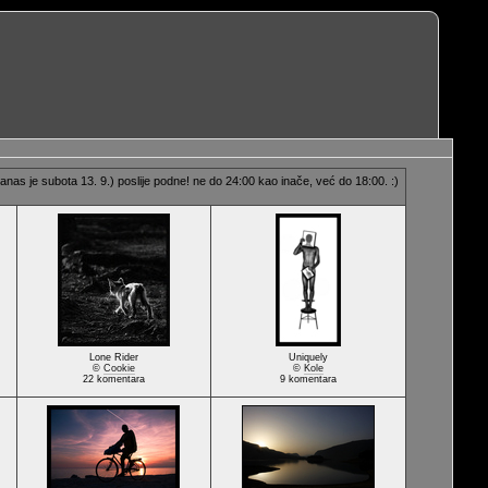
as je subota 13. 9.) poslije podne! ne do 24:00 kao inače, već do 18:00. :)
Lone Rider
Uniquely
©
Cookie
©
Kole
22 komentara
9 komentara