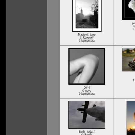
pe
5
Magloviti jutro
©
RavenW
3 komentara
3
0044
©
nevs
9 komentara
Bježi , kiša ;)
©
RoniM