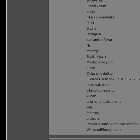
WindyHair
Leteći keksići
konjo
nika sa samotrake
0044
Brzina
Izmaglica
kao anđeo čuvar
Ni
farbanje
Bježi , kiša ;)
Maslačkovo jutro
tunere
Odlazak u daljinu
...Alfred Hitchcock... SJEVER-SJ
popravak neba
vikend profesija....
kupola
polu puna- polu prazna
indy
frendica
proljetna
Pogled iz kafića (trenutak odmora)
WeekendPhotographer