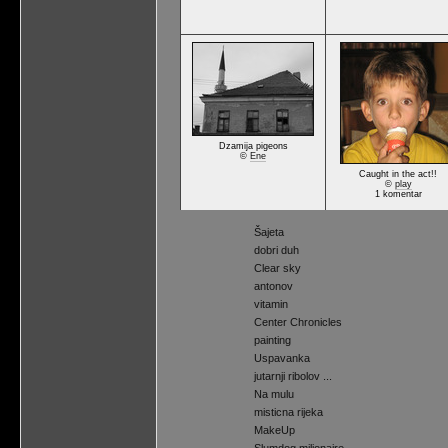
Dzamija pigeons
©
Ene
Caught in the act!!
©
play
1 komentar
Šajeta
dobri duh
Clear sky
antonov
vitamin
Center Chronicles
painting
Uspavanka
jutarnji ribolov ...
Na mulu
misticna rijeka
MakeUp