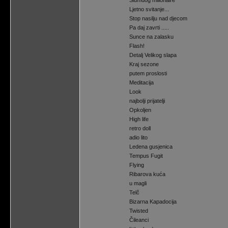
Slumdog milionaire
Ljetno svitanje...
Stop nasilju nad djecom
Pa daj zavrti .....
Sunce na zalasku
Flash!
Detalj Velikog slapa
Kraj sezone
putem proslosti
Meditacija
Look
najbolji prijatelji
Opkoljen
High life
retro doll
adio lito
Ledena gusjenica
Tempus Fugit
Flying
Ribarova kuća
u magli
Telč
Bizarna Kapadocija
Twisted
Čileanci