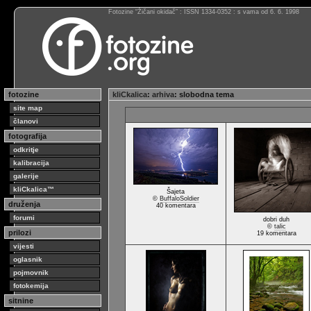
Fotozine “Žičani okidač” : ISSN 1334-0352 : s vama od 6. 6. 1998
fotozine
kliCkalica
:
arhiva
: slobodna tema
site map
članovi
fotografija
odkritje
kalibracija
galerije
kliCkalica™
Šajeta
©
BuffaloSoldier
druženja
40 komentara
forumi
dobri duh
©
talic
prilozi
19 komentara
vijesti
oglasnik
pojmovnik
fotokemija
sitnine