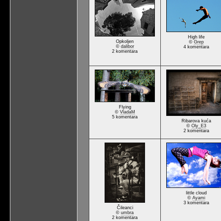
High life
Opkoljen
©
Grep
©
dalibor
4 komentara
2 komentara
Flying
©
VladaM
5 komentara
Ribarova kuća
©
Oly_E3
2 komentara
little cloud
©
Ayami
3 komentara
Čileanci
©
umbra
2 komentara