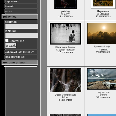
impressum
kontakt
press
painting
Uspavanka
©
Berty
©
Stankina
prijavnica
14 komentara
12 komentara
nadimak:
lozinka:
upamti me
Ljetno svitanje...
Slumdog milionaire
©
pavac
©
canon_barbarin
Zaboravili ste lozinku?
9 komentara
17 komentara
Registrirajte se!
trenutno prisutni:
Kraj sezone
Detalj Velikog slapa
©
mini
©
karp
3 komentara
6 komentara