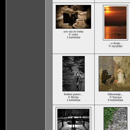
sve sta mi treba
©
vinko
1 komentar
...u dvoje...
©
nerokiller
Srebrni putevi...
Odmoranje...
©
Bimba
©
Kazuya
1 komentar
6 komentara