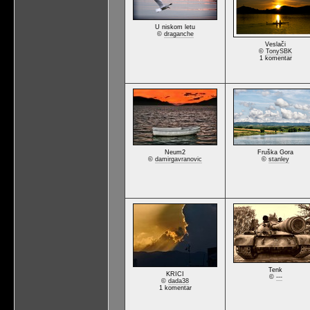
U niskom letu
©
draganche
Veslači
©
TonySBK
1 komentar
Neum2
Fruška Gora
©
damirgavranovic
©
stanley
Tenk
KRICI
©
---
©
dada38
1 komentar