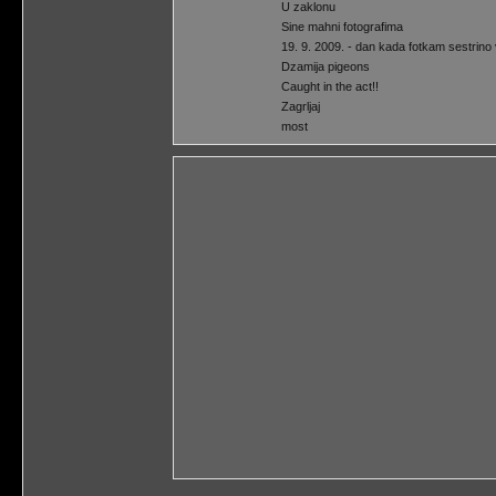
U zaklonu
Sine mahni fotografima
19. 9. 2009. - dan kada fotkam sestrino 
Dzamija pigeons
Caught in the act!!
Zagrljaj
most