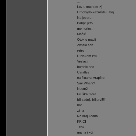
...
Lov u mutnom :•)
Crnobijelo kazalište u boji
Na jezeru
Bablje ljeto
memories...
Mačić
Otok u magli
Zimski san
retro
U niskom letu
Veslači
bumble bee
Candles
na žicama vrapčad
Say Wha ??
Neum2
Fruška Gora
bili zadnji, bili prvi!!!!
hot
zima
Na kraju dana
KRICI
Tenk
mama i kći