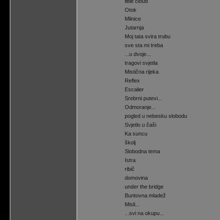
little cloud
Otok
Mlinice
Jutarnja
Moj tata svira trubu
sve sta mi treba
...u dvoje...
tragovi svjetla
Mistična rijeka
Reflex
Escalier
Srebrni putevi...
Odmoranje...
pogled u nebesku slobodu
Svjetlo u čaši
Ka suncu
školj
Slobodna tema
Istra
ribič
domovina
under the bridge
Buntovna mladež
Misli...
...svi na okupu...