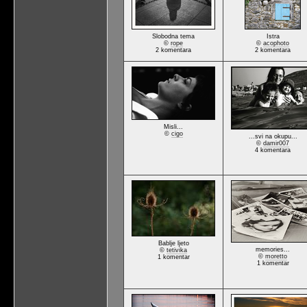
Slobodna tema
Istra
©
rope
©
acophoto
2 komentara
2 komentara
Misli...
©
cigo
...svi na okupu...
©
damir007
4 komentara
Bablje ljeto
memories...
©
tetivika
©
moretto
1 komentar
1 komentar