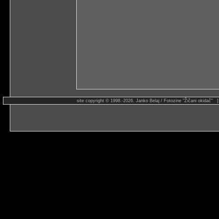
site copyright © 1998.-2026. Janko Belaj / Fotozine "Žičani okidač" 