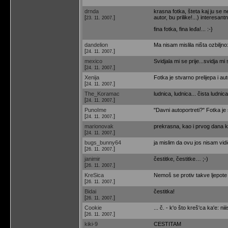
drnda
krasna fotka, šteta kaj ju se 
[
]
autor, bu prilike!...) interesan
23. 11. 2007.
fina fotka, fina leđa!... :-}
dandelion
Ma nisam mislila ništa ozbiljno:
[
]
24. 11. 2007.
mexico
Svidjala mi se prije...svidja mi 
[
]
24. 11. 2007.
Xenija
Fotka je stvarno prelijepa i au
[
]
24. 11. 2007.
The_Koramac
ludnica, ludnica... čista ludnica.
[
]
24. 11. 2007.
PunoIme
"Davni autoportreti?" Fotka je
[
]
24. 11. 2007.
marionovak
prekrasna, kao i prvog dana k
[
]
24. 11. 2007.
bugs_bunny64
ja mislim da ovu jos nisam vidio
[
]
26. 11. 2007.
janimir
čestitke, čestitke… ;-)
[
]
26. 11. 2007.
KreSica
Nemoš se protiv takve ljepote b
[
]
26. 11. 2007.
Bidai
čestitka!
[
]
26. 11. 2007.
Cookie
... č. - k'o što kreš'ca ka'e: ni
[
]
26. 11. 2007.
kiki-9
CESTITAM