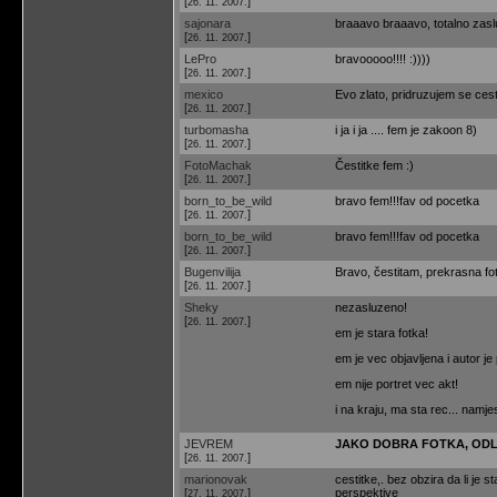
[
]
26. 11. 2007.
sajonara
braaavo braaavo, totalno zasl
[
]
26. 11. 2007.
LePro
bravooooo!!!! :))))
[
]
26. 11. 2007.
mexico
Evo zlato, pridruzujem se cest
[
]
26. 11. 2007.
turbomasha
i ja i ja .... fem je zakoon 8)
[
]
26. 11. 2007.
FotoMachak
Čestitke fem :)
[
]
26. 11. 2007.
born_to_be_wild
bravo fem!!!fav od pocetka
[
]
26. 11. 2007.
born_to_be_wild
bravo fem!!!fav od pocetka
[
]
26. 11. 2007.
Bugenvilija
Bravo, čestitam, prekrasna foto
[
]
26. 11. 2007.
Sheky
nezasluzeno!
[
]
26. 11. 2007.
em je stara fotka!
em je vec objavljena i autor je
em nije portret vec akt!
i na kraju, ma sta rec... namjes
JEVREM
JAKO DOBRA FOTKA, ODL
[
]
26. 11. 2007.
marionovak
cestitke,. bez obzira da li je s
[
]
perspektive
27. 11. 2007.