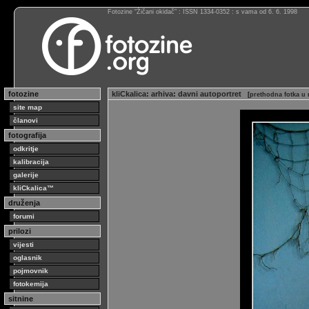
Fotozine “Žičani okidač” : ISSN 1334-0352 : s vama od 6. 6. 1998
fotozine
kliCkalica
:
arhiva
:
davni autoportret
[
prethodna fotka u 
site map
članovi
fotografija
odkritje
kalibracija
galerije
kliCkalica™
druženja
forumi
prilozi
vijesti
oglasnik
pojmovnik
fotokemija
sitnine