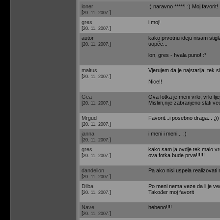
loner
:) naravno *****! :) Moj favorit!
[
]
20. 11. 2007.
gres
i moj!
[
]
20. 11. 2007.
autor
kako prvotnu ideju nisam stigla 
[
]
uopče...
20. 11. 2007.
lon, gres - hvala puno! :*
maltus
Vjerujem da je najstarija, tek s
[
]
20. 11. 2007.
Nice!!
Gea
Ova fotka je meni vrlo, vrlo l
[
]
Mislim,nije zabranjeno slati ve
20. 11. 2007.
Mrgud
Favorit...i posebno draga... ;))
[
]
20. 11. 2007.
janna
i meni i meni... :)
[
]
20. 11. 2007.
gres
kako sam ja ovdje tek malo vre
[
]
ova fotka bude prva!!!!!!
20. 11. 2007.
dandelion
Pa ako nisi uspela realizovati
[
]
20. 11. 2007.
Dilba
Po meni nema veze da li je već 
[
]
Također moj favorit
20. 11. 2007.
Nave
hebeno!!!!
[
]
20. 11. 2007.