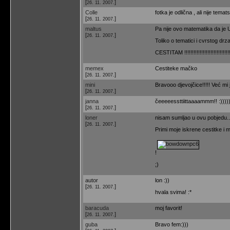
[
]
26. 11. 2007.
Colle
fotka je odlična , ali nije tema
[
]
26. 11. 2007.
maltus
Pa nije ovo matematika da je 
[
]
26. 11. 2007.
Toliko o tematici i cvrstog drza
CESTITAM !!!!!!!!!!!!!!!!!!!!!!!!!!!!!!
memex
Cestiteke mačko
[
]
26. 11. 2007.
mini
Bravooo djevojčice!!!!! Već mi 
[
]
26. 11. 2007.
janna
čeeeeessttiittaaaammm!! :))))
[
]
26. 11. 2007.
loner
nisam sumljao u ovu pobjedu..
[
]
26. 11. 2007.
Primi moje iskrene cestitke i m
!
;)
autor
lon :))
[
]
26. 11. 2007.
hvala svima! :*
baracuda
moj favorit!
[
]
26. 11. 2007.
guba
Bravo fem:)))