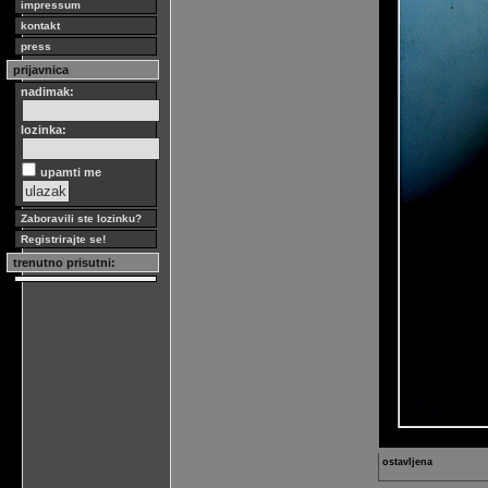
impressum
kontakt
press
prijavnica
nadimak:
lozinka:
upamti me
Zaboravili ste lozinku?
Registrirajte se!
trenutno prisutni:
ostavljena