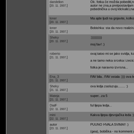
dandelion
Ok. fotka će možda pobediti,nemam
[
]
autor ne zna,a pretpostavljam 
20. 11. 2007.
pobednička u ovoj klickalici,na 
loner
Ma ajde ljudi na gnjavite, kolk
[
]
20. 11. 2007.
loner
Bobishka: sta da novo realizira
[
]
20. 11. 2007.
Sheky
:)))))))))
[
]
20. 11. 2007.
moj fav! :)
roberto
ovaj tatoo mi se jako svidja, ka
[
]
21. 11. 2007.
a ne tamo neka srceka i zecici
fotka je naravno izvrsna...
Ena_3
FAV bila.. FAV ostala :))) ova l
[
]
21. 11. 2007.
Sheky
ova ledja zasluzuju........ :)
[
]
21. 11. 2007.
Mateja
super...za 5
[
]
21. 11. 2007.
DialF
ful lijepa ledja...
[
]
22. 11. 2007.
mini
Kakva lijepa djevojačka leđa :)
[
]
22. 11. 2007.
autor
PUUNO HVALA SVIMA!! :)
[
]
23. 11. 2007.
(gea), bobiška - no komment at