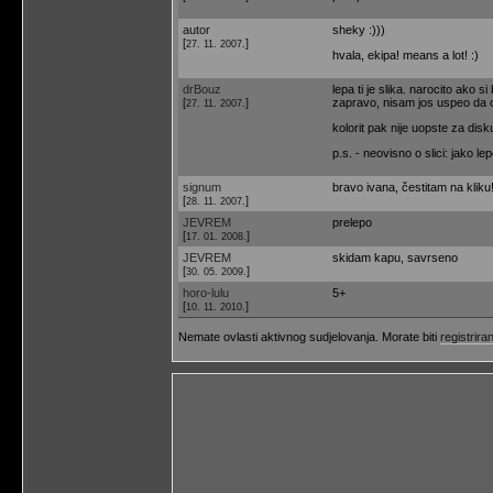
autor
sheky :)))
[
]
27. 11. 2007.
hvala, ekipa! means a lot! :)
drBouz
lepa ti je slika. narocito ako s
[
]
zapravo, nisam jos uspeo da odg
27. 11. 2007.
kolorit pak nije uopste za disk
p.s. - neovisno o slici: jako le
signum
bravo ivana, čestitam na kliku!
[
]
28. 11. 2007.
JEVREM
prelepo
[
]
17. 01. 2008.
JEVREM
skidam kapu, savrseno
[
]
30. 05. 2009.
horo-lulu
5+
[
]
10. 11. 2010.
Nemate ovlasti aktivnog sudjelovanja. Morate biti
registriran